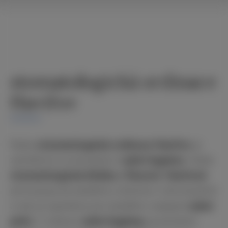
stomatologická ordinace
Havířov
Naše
stomatologická ordinace Havířov
je
zaměřená na komplexní
zubní hygienu
. Naše
stomatologická klinika v Šenově
,
Havířově
přistupuje ke každému klientovi individuálně
a tak je zajištěna pro každého nejlepší
zubní
péče
. V oblasti
zubní hygieny
používáme