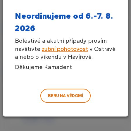
8:00-12:00
Neordinujeme od 6.-7. 8.
2026
Kontakt
Bolestivé a akutní případy prosím
+420 731 572 559
navštivte
zubní pohotovost
v Ostravě
a nebo o víkendu v Havířově.
Děkujeme Kamadent
Najdete nás
Rodinná 1015/13
Havířov-Bludovice
BERU NA VĚDOMÍ
najít trasu přes:
mapy.cz
google mapy