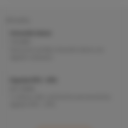
Aktuality
Intraorální skener
7.8.2021
Nově jsme pořídily intraorální skener pro
digitální otiskování.
Digitální RTG - OPG
22.7.2020
V ordinaci Vám vyhotovíme panoramatický
digitální RTG - OPG.